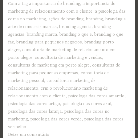
Com a tag
a importancia do branding
,
a importancia do
marketing de relacionamento com o cliente
,
a psicologia das
cores no marketing
,
ações de branding
,
branding
,
branding a
arte de construir marcas
,
branding agencia
,
branding
agencias
,
branding marca
,
branding o que é
,
branding o que
faz
,
branding para pequenos negocios
,
branding porto
alegre
,
consultoria de marketing de relacionamento em
porto alegre
,
consultoria de marketing e vendas
,
consultoria de marketing em porto alegre
,
consultoria de
marketing para pequenas empresas
,
consultoria de
marketing pessoal
,
consultoria marketing de
relacionamento
,
crm o revolucionário marketing de
relacionamento com o cliente
,
psicologia das cores amarelo
,
psicologia das cores artigo
,
psicologia das cores azul
,
psicologia das cores laranja
,
psicologia das cores no
marketing
,
psicologia das cores verde
,
psicologia das cores
vermelho
Deixe um comentário