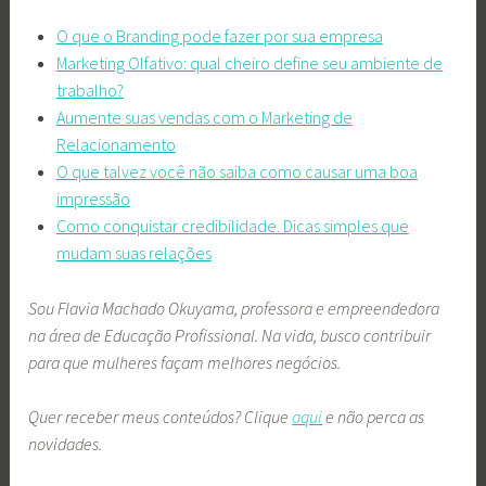
O que o Branding pode fazer por sua empresa
Marketing Olfativo: qual cheiro define seu ambiente de
trabalho?
Aumente suas vendas com o Marketing de
Relacionamento
O que talvez você não saiba como causar uma boa
impressão
Como conquistar credibilidade. Dicas simples que
mudam suas relações
Sou Flavia Machado Okuyama, professora e empreendedora
na área de Educação Profissional. Na vida, busco contribuir
para que mulheres façam melhores negócios.
Quer receber meus conteúdos? Clique
aqui
e não perca as
novidades.