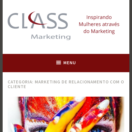
Ir
para
conteúdo
Inspirando Mulheres através do Marketing
Class Marketing | Relacionamento e
Marca
MENU
CATEGORIA:
MARKETING DE RELACIONAMENTO COM O
CLIENTE