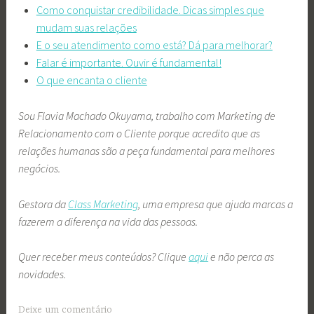
Como conquistar credibilidade. Dicas simples que
mudam suas relações
E o seu atendimento como está? Dá para melhorar?
Falar é importante. Ouvir é fundamental!
O que encanta o cliente
Sou Flavia Machado Okuyama, trabalho com Marketing de
Relacionamento com o Cliente porque acredito que as
relações humanas são a peça fundamental para melhores
negócios.
Gestora da
Class Marketing
, uma empresa que ajuda marcas a
fazerem a diferença na vida das pessoas.
Quer receber meus conteúdos? Clique
aqui
e não perca as
novidades.
Deixe um comentário